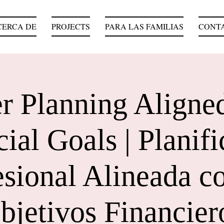
CERCA DE
PROJECTS
PARA LAS FAMILIAS
CONT
r Planning Aligne
ial Goals | Planif
esional Alineada co
bjetivos Financier