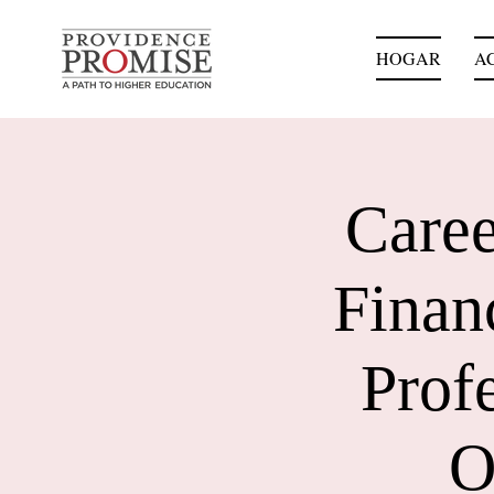
HOGAR
A
Caree
Financ
Prof
O