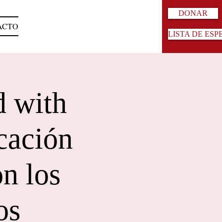
DONAR
ACTO
LISTA DE ESP
d with
icación
n los
os