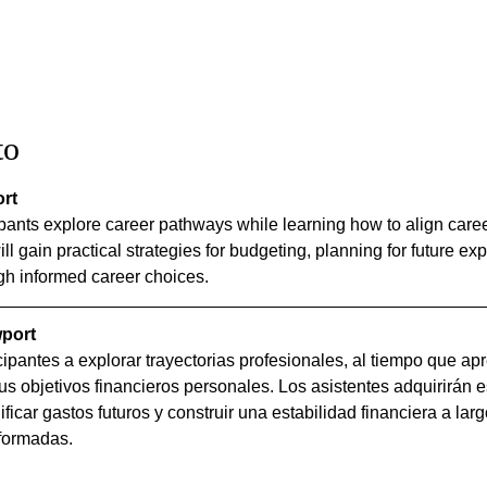
to
rt
pants explore career pathways while learning how to align caree
ll gain practical strategies for budgeting, planning for future e
ough informed career choices.
port
icipantes a explorar trayectorias profesionales, al tiempo que ap
s objetivos financieros personales. Los asistentes adquirirán e
ficar gastos futuros y construir una estabilidad financiera a lar
nformadas.