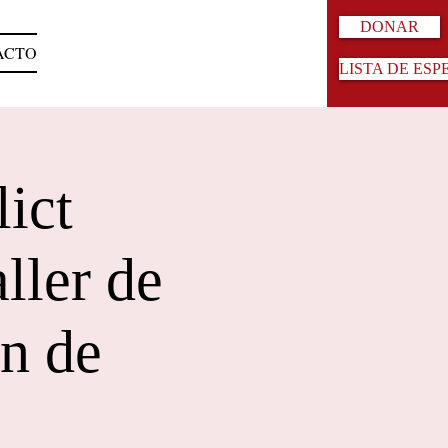
DONAR
ACTO
LISTA DE ESP
ict
ller de
n de