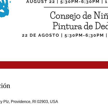
ción
y Plz, Providence, RI 02903, USA