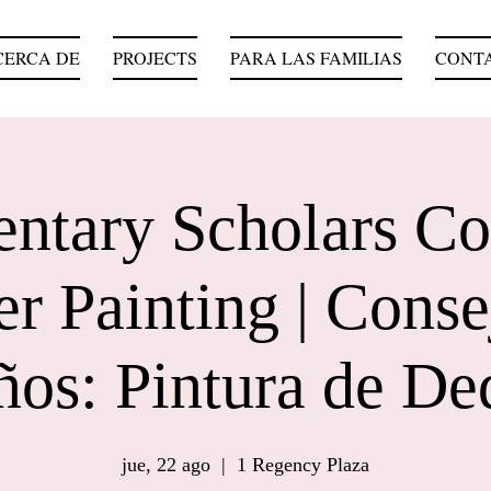
CERCA DE
PROJECTS
PARA LAS FAMILIAS
CONT
ntary Scholars Co
er Painting | Conse
ños: Pintura de De
jue, 22 ago
  |  
1 Regency Plaza