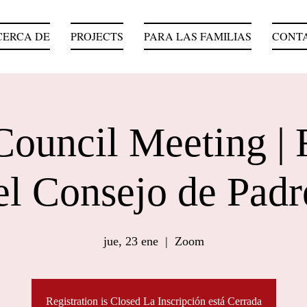
CERCA DE
PROJECTS
PARA LAS FAMILIAS
CONT
Council Meeting |
el Consejo de Padr
jue, 23 ene
  |  
Zoom
Registration is Closed La Inscripción está Cerrada