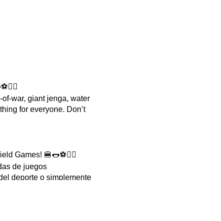
⚽🏃‍♀️
of-war, giant jenga, water
ething for everyone. Don’t
ield Games! 🍔🌭⚽🏃‍♀️
adas de juegos
 del deporte o simplemente
rano: ¡nos vemos allí!