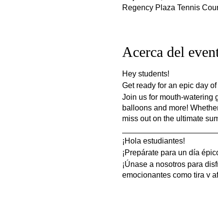
Regency Plaza Tennis Court
Acerca del even
Hey students!
Get ready for an epic day of
Join us for mouth-watering g
balloons and more! Whether y
miss out on the ultimate s
_____________________
¡Hola estudiantes!
¡Prepárate para un día épic
¡Únase a nosotros para disfr
emocionantes como tira y af
buscas relajarte y comer, ha