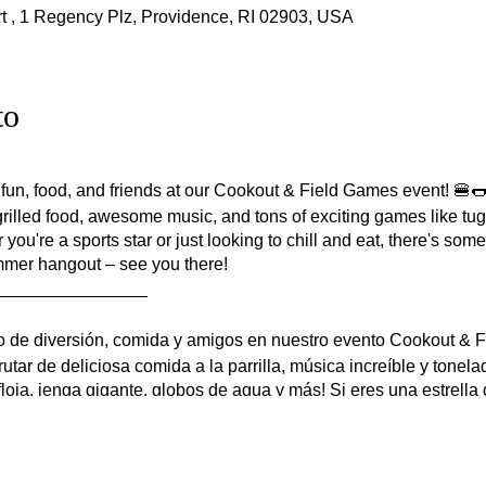
 , 1 Regency Plz, Providence, RI 02903, USA
to
 fun, food, and friends at our Cookout & Field Games event! 🍔🌭
rilled food, awesome music, and tons of exciting games like tug-
ou're a sports star or just looking to chill and eat, there's som
ummer hangout – see you there!
________________
o de diversión, comida y amigos en nuestro evento Cookout & F
utar de deliciosa comida a la parrilla, música increíble y tonel
loja, jenga gigante, globos de agua y más! Si eres una estrella
y algo para todos. No te pierdas el mejor lugar de reunión de ve