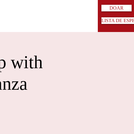
DOAR
LISTA DE ESP
p with
anza
!