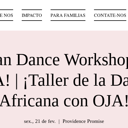
E NOS
IMPACTO
PARA FAMILIAS
CONTATE-NOS
an Dance Worksho
! | ¡Taller de la D
Africana con OJA
sex., 21 de fev.
  |  
Providence Promise