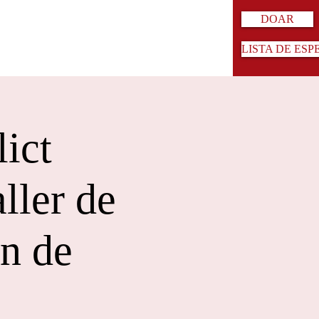
DOAR
LISTA DE ESP
ict
ller de
n de