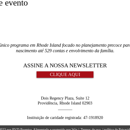
e evento
único programa em Rhode Island focado no planejamento precoce para 
nascimento até 529 contas e envolvimento da família.
ASSINE A NOSSA NEWSLETTER
CLIQUE AQUI
Dois Regency Plaza, Suíte 12
Providência, Rhode Island 02903
_______
Instituição de caridade registrada:
47-1918920
023 por PVD Promise. Alimentado e protegido por
Wix
|
Termos de uso
|
política de Privaci