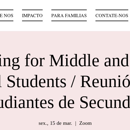
E NOS
IMPACTO
PARA FAMILIAS
CONTATE-NOS
ng for Middle an
 Students / Reuni
udiantes de Secund
sex., 15 de mar.
  |  
Zoom