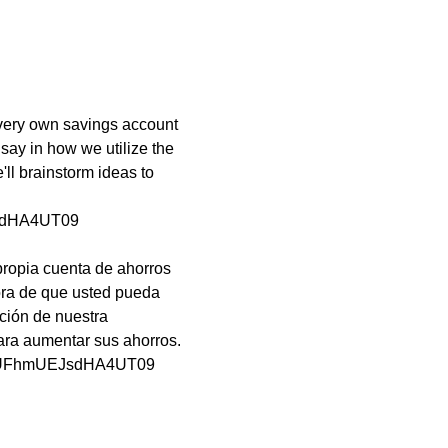
very own savings account 
 say in how we utilize the 
ll brainstorm ideas to 
sdHA4UT09
ropia cuenta de ahorros 
ora de que usted pueda 
ción de nuestra 
ara aumentar sus ahorros.
ZRUFhmUEJsdHA4UT09