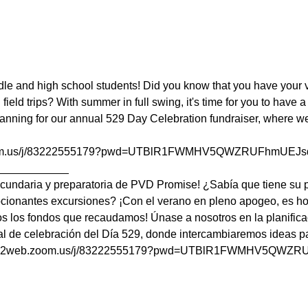
le and high school students! Did you know that you have your 
 field trips? With summer in full swing, it's time for you to have a
lanning for our annual 529 Day Celebration fundraiser, where we'
.zoom.us/j/83222555179?pwd=UTBlR1FWMHV5QWZRUFhmUEJ
___________ 
ecundaria y preparatoria de PVD Promise! ¿Sabía que tiene su p
ocionantes excursiones? ¡Con el verano en pleno apogeo, es h
s los fondos que recaudamos! Únase a nosotros en la planifica
l de celebración del Día 529, donde intercambiaremos ideas p
//us02web.zoom.us/j/83222555179?pwd=UTBlR1FWMHV5QW