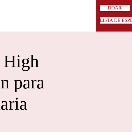
DOAR
LISTA DE ESP
d High
ón para
aria