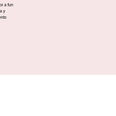
or a fun
a y
ento