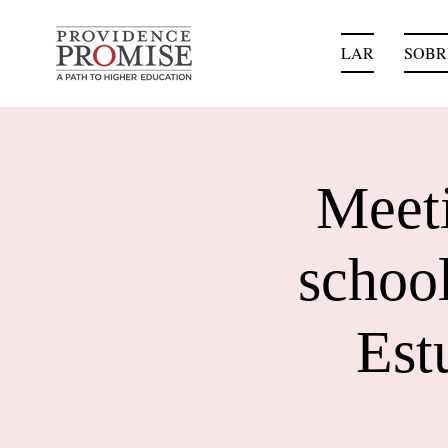
LAR
SOBR
Meeti
school
Est