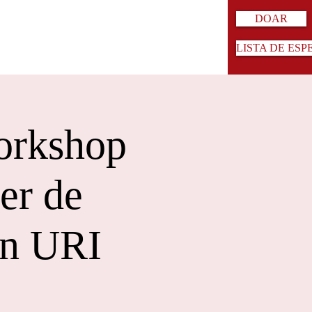
DOAR
LISTA DE ESP
orkshop
er de
on URI