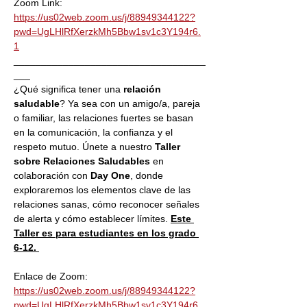
Zoom Link: 
https://us02web.zoom.us/j/88949344122?
pwd=UgLHlRfXerzkMh5Bbw1sv1c3Y194r6.
1
___________________________________
___
¿Qué significa tener una 
relación 
saludable
? Ya sea con un amigo/a, pareja 
o familiar, las relaciones fuertes se basan 
en la comunicación, la confianza y el 
respeto mutuo. Únete a nuestro 
Taller 
sobre Relaciones Saludables
 en 
colaboración con 
Day One
, donde 
exploraremos los elementos clave de las 
relaciones sanas, cómo reconocer señales 
de alerta y cómo establecer límites. 
Este 
Taller es para estudiantes en los grado 
6-12. 
Enlace de Zoom: 
https://us02web.zoom.us/j/88949344122?
pwd=UgLHlRfXerzkMh5Bbw1sv1c3Y194r6.