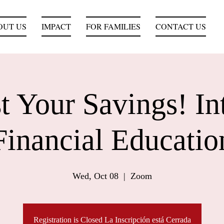
OUT US
IMPACT
FOR FAMILIES
CONTACT US
t Your Savings! Int
Financial Educatio
Wed, Oct 08
  |  
Zoom
Registration is Closed La Inscripción está Cerrada