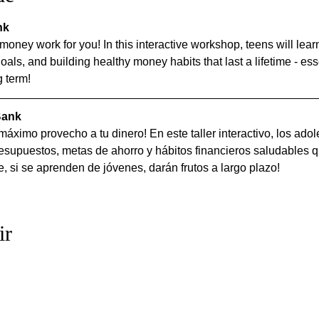
nk
ney work for you! In this interactive workshop, teens will learn 
oals, and building healthy money habits that last a lifetime - ess
g term!
Bank
áximo provecho a tu dinero! En este taller interactivo, los ado
esupuestos, metas de ahorro y hábitos financieros saludables qu
, si se aprenden de jóvenes, darán frutos a largo plazo!
ir