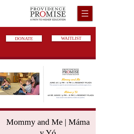
DONATE
WAITLIST
Mommy and Me | Máma
y Yó